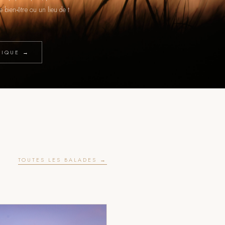
 bien-être ou un lieu de t
TIQUE →
TOUTES LES BALADES →