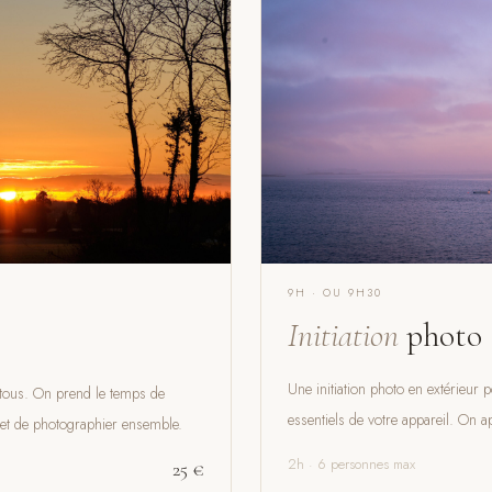
R
9H · OU 9H30
Initiation
photo
Une initiation photo en extérieur
 tous. On prend le temps de
essentiels de votre appareil. On 
 et de photographier ensemble.
2h · 6 personnes max
25 €