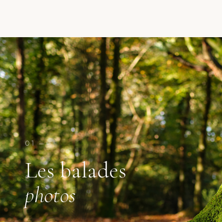
01 –
Les balades
photos