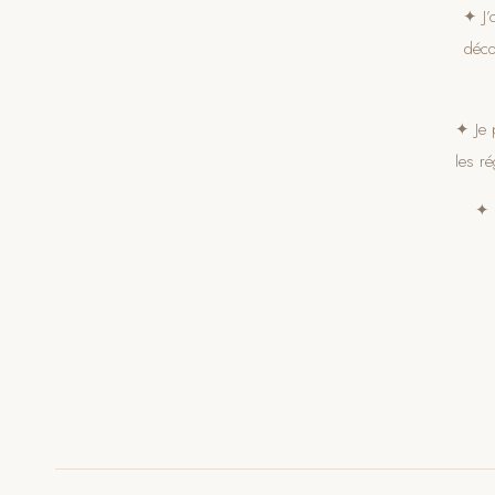
✦ J’
déco
✦ Je 
les ré
✦ 