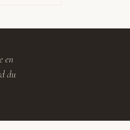
e en
rd du