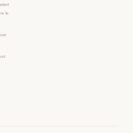
itent
re le
iser
ont