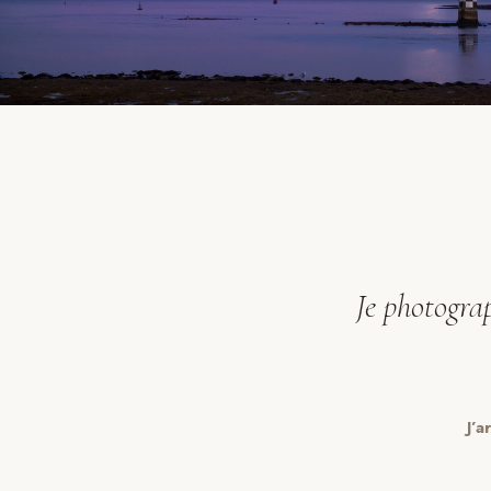
Je photograp
J’a