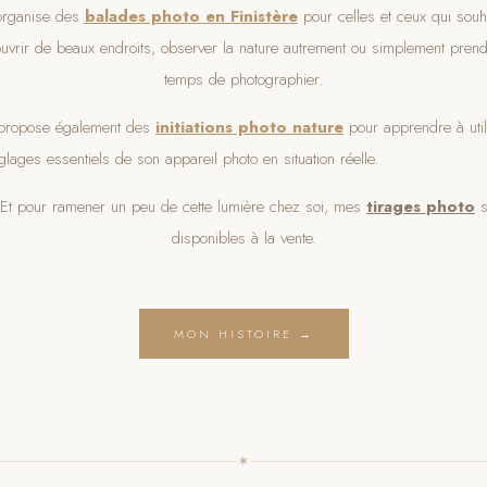
organise des
balades photo en Finistère
pour celles et ceux qui souha
uvrir de beaux endroits, observer la nature autrement ou simplement prend
temps de photographier.
propose également des
initiations photo nature
pour apprendre à util
glages essentiels de son appareil photo en situation réelle.
Et pour ramener un peu de cette lumière chez soi, mes
tirages photo
s
disponibles à la vente.
MON HISTOIRE →
✶