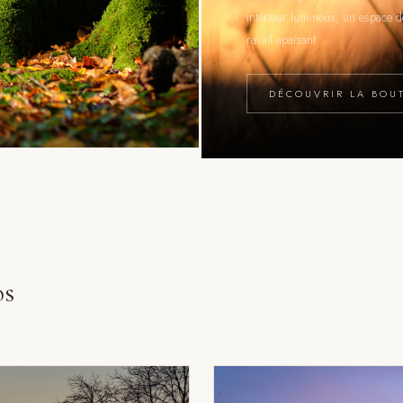
intérieur lumineux, un espace de
ravail apaisant.
DÉCOUVRIR LA BOU
os