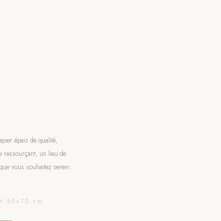
ier épais de qualité,
e ressourçant, un lieu de
t que vous souhaitez serein.
at 50×70 cm