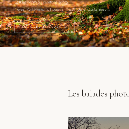
Balades photo ou initiations photo
Névez, Port Manec’h, Fouesnant, Quimperlé, Concarneau…
VOIR LES BALADES →
Les balades phot