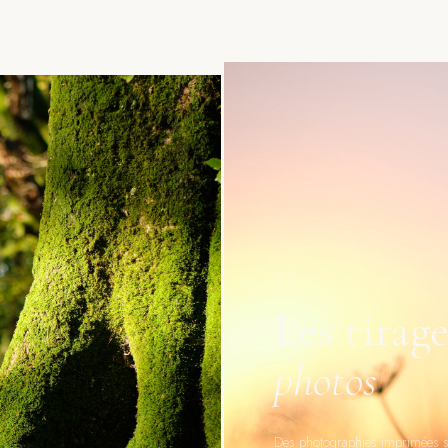
02 –
Les tirage
photos
Des photographies imprimées s