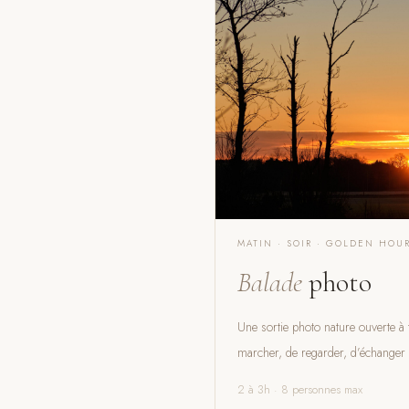
MATIN · SOIR · GOLDEN HOU
Balade
photo
Une sortie photo nature ouverte à
marcher, de regarder, d’échanger
2 à 3h · 8 personnes max