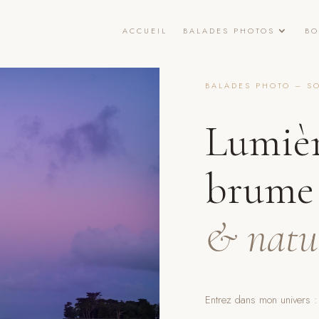
ACCUEIL
BALADES PHOTOS
BO
BALADES PHOTO – SO
Lumièr
brume
& natu
Entrez dans mon univers : 